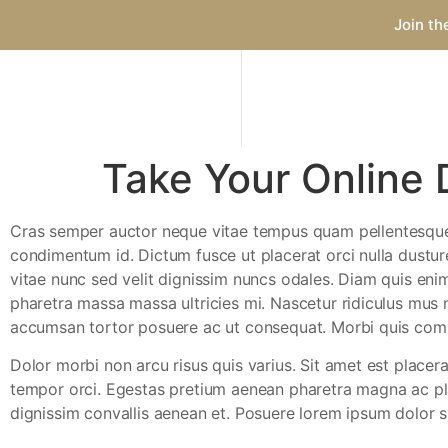
Join th
Take Your Online 
C
ras semper auctor neque vitae tempus quam pellentesque ne
condimentum id. Dictum fusce ut placerat orci nulla dustur
vitae nunc sed velit dignissim nuncs odales. Diam quis enim 
pharetra massa massa ultricies mi. Nascetur ridiculus mus m
accumsan tortor posuere ac ut consequat. Morbi quis com
Dolor morbi non arcu risus quis varius. Sit amet est placer
tempor orci. Egestas pretium aenean pharetra magna ac plac
dignissim convallis aenean et. Posuere lorem ipsum dolor sit.