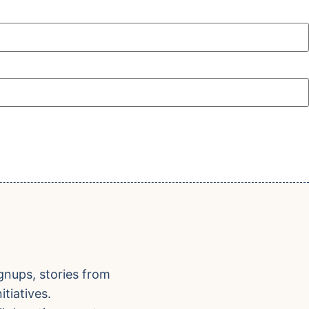
gnups, stories from
tiatives.