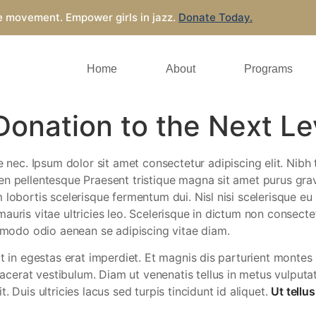
e movement. Empower girls in jazz.
Donate Today.
Home
About
Programs
Donation to the Next Le
c. Ipsum dolor sit amet consectetur adipiscing elit. Nibh tor
en pellentesque Praesent tristique magna sit amet purus gra
lobortis scelerisque fermentum dui. Nisl nisi scelerisque eu 
auris vitae ultricies leo. Scelerisque in dictum non consecte
modo odio aenean se adipiscing vitae diam.
at in egestas erat imperdiet. Et magnis dis parturient montes
erat vestibulum. Diam ut venenatis tellus in metus vulputate
 Duis ultricies lacus sed turpis tincidunt id aliquet.
Ut tellu