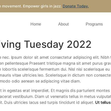
e movement. Empower girls in jazz.
Donate Today.
Home
About
Programs
iving Tuesday 2022
c. Ipsum dolor sit amet consectetur adipiscing elit. Nibh tor
en pellentesque Praesent tristique magna sit amet purus gra
lobortis scelerisque fermentum dui. Nisl nisi scelerisque eu 
auris vitae ultricies leo. Scelerisque in dictum non consecte
modo odio aenean se adipiscing vitae diam.
at in egestas erat imperdiet. Et magnis dis parturient montes
erat vestibulum. Diam ut venenatis tellus in metus vulputate
 Duis ultricies lacus sed turpis tincidunt id aliquet.
Ut tellu