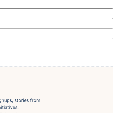
gnups, stories from
tiatives.