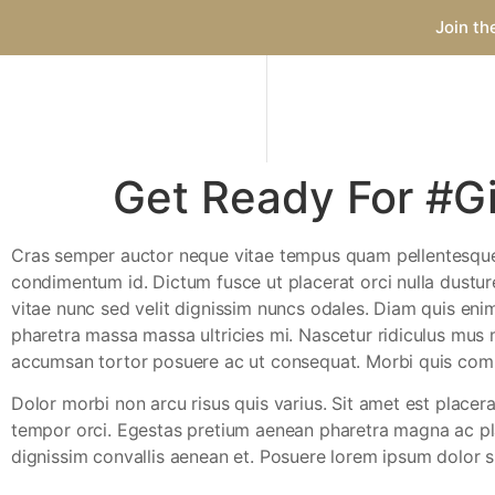
Join th
Get Ready For #G
C
ras semper auctor neque vitae tempus quam pellentesque ne
condimentum id. Dictum fusce ut placerat orci nulla dustur
vitae nunc sed velit dignissim nuncs odales. Diam quis enim 
pharetra massa massa ultricies mi. Nascetur ridiculus mus m
accumsan tortor posuere ac ut consequat. Morbi quis com
Dolor morbi non arcu risus quis varius. Sit amet est placer
tempor orci. Egestas pretium aenean pharetra magna ac plac
dignissim convallis aenean et. Posuere lorem ipsum dolor sit.